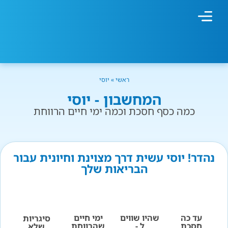
מחשבון עישון
גמילה מעישון
טיפולים נוספים
גמילה ארגונית
חנות המוצרים
גמילה מסוכר ופחמימות
שיטת אברהמסון
ראשי
»
יוסי
המחשבון - יוסי
כמה כסף חסכת וכמה ימי חיים הרווחת
נהדר! יוסי עשית דרך מצוינת וחיונית עבור
הבריאות שלך
עד כה
שהיו שווים
ימי חיים
סיגריות
חסכת
ל -
שהרווחת
שלא