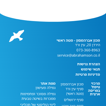
מכון אברהמסון - מטה ראשי
הירדן 20, עין ורד
073-360-8963
service@abrahamson.co.il
הצהרת נגישות
תנאי שימוש
מדיניות פרטיות
מרכזי
מפת אתר
מכון אברהמסון
טיפול
גמילה מעישון
סניף עין ורד
בפריסה
(מטה ראשי)
גמילה מסוכר ופחמימות
ארצית
ממכרות בשיטה טבעית
סניף ירושלים
ליווי הוליסטי של תהליכי
סניף באר שבע