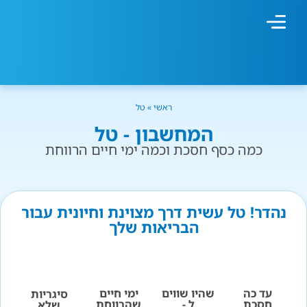
מחשבון עישון
גמילה מעישון
טיפולים נוספים
גמילה ארגונית
חנות המוצרים
גמילה מסוכר ופחמימות
שיטת אברהמסון
ראשי
»
טל
המחשבון - טל
כמה כסף חסכת וכמה ימי חיים הרווחת
נהדר! טל עשית דרך מצוינת וחיונית עבור
הבריאות שלך
עד כה
שהיו שווים
ימי חיים
סיגריות
חסכת
ל -
שהרווחת
שלא