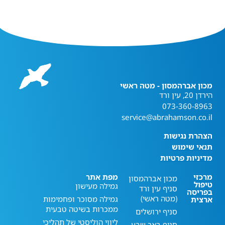
מכון אברהמסון - מטה ראשי
הירדן 20, עין ורד
073-360-8963
service@abrahamson.co.il
הצהרת נגישות
תנאי שימוש
מדיניות פרטיות
מרכזי
מפת אתר
מכון אברהמסון
טיפול
גמילה מעישון
סניף עין ורד
בפריסה
(מטה ראשי)
גמילה מסוכר ופחמימות
ארצית
ממכרות בשיטה טבעית
סניף ירושלים
ליווי הוליסטי של תהליכי
סניף באר שבע