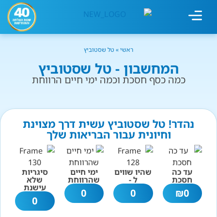
מחשבון עישון
גמילה מעישון
טיפולים נוספים
גמילה ארגונית
חנות המוצרים
גמילה מסוכר ופחמימות
שיטת אברהמסון
ראשי
»
טל שסטוביץ
המחשבון - טל שסטוביץ
כמה כסף חסכת וכמה ימי חיים הרווחת
נהדר! טל שסטוביץ עשית דרך מצוינת
וחיונית עבור הבריאות שלך
עד כה
שהיו שווים
ימי חיים
סיגריות
חסכת
ל -
שהרווחת
שלא
עישנת
0
0
₪
0
0