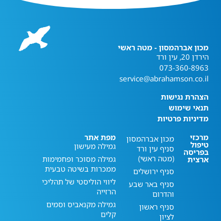
מכון אברהמסון - מטה ראשי
הירדן 20, עין ורד
073-360-8963
service@abrahamson.co.il
הצהרת נגישות
תנאי שימוש
מדיניות פרטיות
מרכזי
מפת אתר
מכון אברהמסון
טיפול
גמילה מעישון
סניף עין ורד
בפריסה
(מטה ראשי)
גמילה מסוכר ופחמימות
ארצית
ממכרות בשיטה טבעית
סניף ירושלים
ליווי הוליסטי של תהליכי
סניף באר שבע
הרזייה
והדרום
גמילה מקנאביס וסמים
סניף ראשון
קלים
לציון