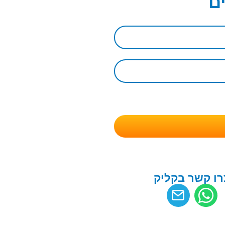
ם
רו קשר בקליק