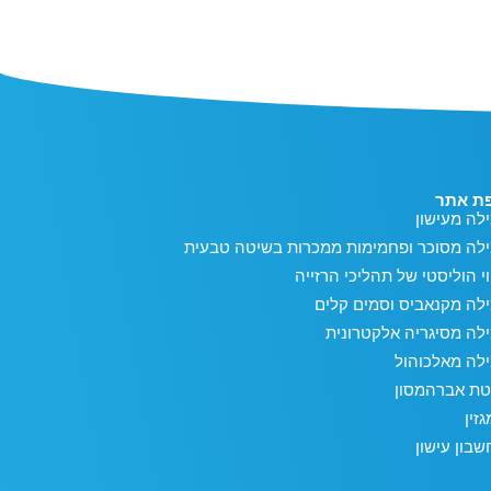
ת אתר
לה מעישון
ילה מסוכר ופחמימות ממכרות בשיטה טבעית
וי הוליסטי של תהליכי הרזייה
לה מקנאביס וסמים קלים
לה מסיגריה אלקטרונית
לה מאלכוהול
טת אברהמסון
זין
בון עישון