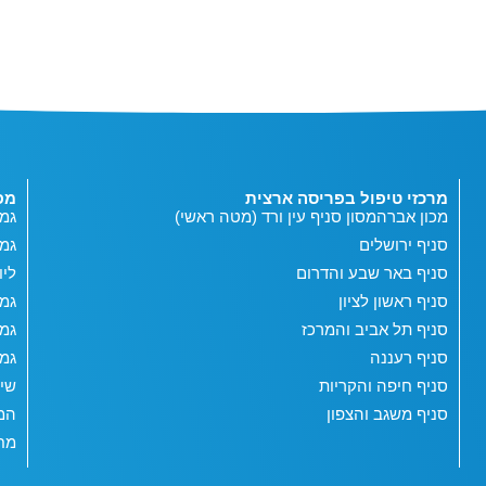
מרכזי טיפול בפריסה ארצית
מפ
מכון אברהמסון סניף עין ורד (מטה ראשי)
גמי
סניף ירושלים
גמ
סניף באר שבע והדרום
ליו
סניף ראשון לציון
גמי
סניף תל אביב והמרכז
גמי
סניף רעננה
גמי
סניף חיפה והקריות
שי
סניף משגב והצפון
המג
מחש