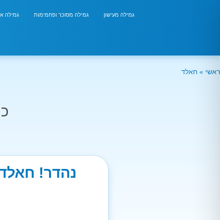
גמילה מעישון
גמילה מסוכר ופחמימות
גמילה אר
ראשי
»
חאלד
כמ
נהדר! חאלד 