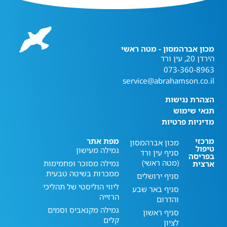
מכון אברהמסון - מטה ראשי
הירדן 20, עין ורד
073-360-8963
service@abrahamson.co.il
הצהרת נגישות
תנאי שימוש
מדיניות פרטיות
מרכזי
מפת אתר
מכון אברהמסון
טיפול
גמילה מעישון
סניף עין ורד
בפריסה
(מטה ראשי)
גמילה מסוכר ופחמימות
ארצית
ממכרות בשיטה טבעית
סניף ירושלים
ליווי הוליסטי של תהליכי
סניף באר שבע
הרזייה
והדרום
גמילה מקנאביס וסמים
סניף ראשון
קלים
לציון