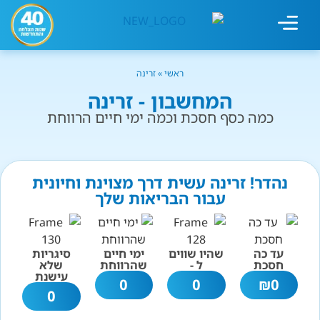
מחשבון עישון
גמילה מעישון
טיפולים נוספים
גמילה ארגונית
חנות המוצרים
גמילה מסוכר ופחמימות
שיטת אברהמסון
ראשי
»
זרינה
המחשבון - זרינה
כמה כסף חסכת וכמה ימי חיים הרווחת
נהדר! זרינה עשית דרך מצוינת וחיונית
עבור הבריאות שלך
עד כה
שהיו שווים
ימי חיים
סיגריות
חסכת
ל -
שהרווחת
שלא
עישנת
0
0
₪
0
0