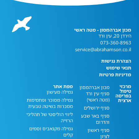
מכון אברהמסון - מטה ראשי
הירדן 20, עין ורד
073-360-8963
service@abrahamson.co.il
הצהרת נגישות
תנאי שימוש
מדיניות פרטיות
מרכזי
מפת אתר
מכון אברהמסון
טיפול
גמילה מעישון
סניף עין ורד
בפריסה
(מטה ראשי)
גמילה מסוכר ופחמימות
ארצית
ממכרות בשיטה טבעית
סניף ירושלים
ליווי הוליסטי של תהליכי
סניף באר שבע
הרזייה
והדרום
גמילה מקנאביס וסמים
סניף ראשון
קלים
לציון