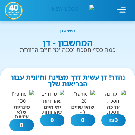
מחשבון עישון
גמילה מעישון
טיפולים נוספים
גמילה ארגונית
חנות המוצרים
גמילה מסוכר ופחמימות
שיטת אברהמסון
ראשי
»
דן
המחשבון - דן
כמה כסף חסכת וכמה ימי חיים הרווחת
נהדר! דן עשית דרך מצוינת וחיונית עבור
הבריאות שלך
עד כה
שהיו שווים
ימי חיים
סיגריות
חסכת
ל -
שהרווחת
שלא
עישנת
0
0
₪
0
0