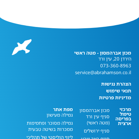
מכון אברהמסון - מטה ראשי
הירדן 20, עין ורד
073-360-8963
service@abrahamson.co.il
הצהרת נגישות
תנאי שימוש
מדיניות פרטיות
מרכזי
מפת אתר
מכון אברהמסון
טיפול
גמילה מעישון
סניף עין ורד
בפריסה
(מטה ראשי)
גמילה מסוכר ופחמימות
ארצית
ממכרות בשיטה טבעית
סניף ירושלים
ליווי הוליסטי של תהליכי
סניף באר שבע