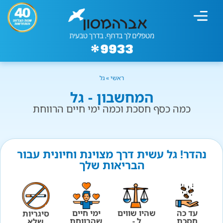
מחשבון עישון
גמילה מעישון
טיפולים נוספים
גמילה ארגונית
חנות המוצרים
גמילה מסוכר ופחמימות
שיטת אברהמסון
ראשי
»
גל
המחשבון - גל
כמה כסף חסכת וכמה ימי חיים הרווחת
נהדר! גל עשית דרך מצוינת וחיונית עבור
הבריאות שלך
עד כה
שהיו שווים
ימי חיים
סיגריות
חסכת
ל -
שהרווחת
שלא