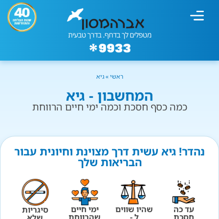
מחשבון עישון
גמילה מעישון
טיפולים נוספים
גמילה ארגונית
חנות המוצרים
גמילה מסוכר ופחמימות
שיטת אברהמסון
ראשי
»
גיא
המחשבון - גיא
כמה כסף חסכת וכמה ימי חיים הרווחת
נהדר! גיא עשית דרך מצוינת וחיונית עבור
הבריאות שלך
עד כה
שהיו שווים
ימי חיים
סיגריות
חסכת
ל -
שהרווחת
שלא