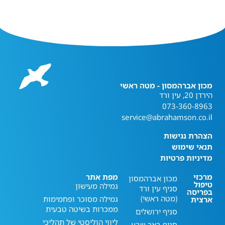
מכון אברהמסון - מטה ראשי
הירדן 20, עין ורד
073-360-8963
service@abrahamson.co.il
הצהרת נגישות
תנאי שימוש
מדיניות פרטיות
מרכזי
מפת אתר
מכון אברהמסון
טיפול
גמילה מעישון
סניף עין ורד
בפריסה
(מטה ראשי)
גמילה מסוכר ופחמימות
ארצית
ממכרות בשיטה טבעית
סניף ירושלים
ליווי הוליסטי של תהליכי
סניף באר שבע