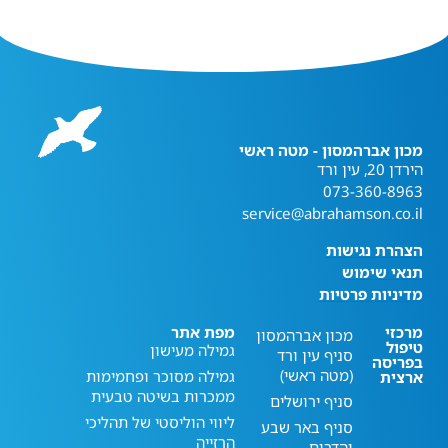
מכון אברהמסון - מטה ראשי
הירדן 20, עין ורד
073-360-8963
service@abrahamson.co.il
הצהרת נגישות
תנאי שימוש
מדיניות פרטיות
מרכזי
מפת אתר
מכון אברהמסון
טיפול
גמילה מעישון
סניף עין ורד
בפריסה
(מטה ראשי)
גמילה מסוכר ופחמימות
ארצית
ממכרות בשיטה טבעית
סניף ירושלים
ליווי הוליסטי של תהליכי
סניף באר שבע
הרזייה
והדרום