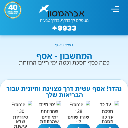
מחשבון עישון
גמילה מעישון
טיפולים נוספים
גמילה ארגונית
חנות המוצרים
גמילה מסוכר ופחמימות
שיטת אברהמסון
ראשי
»
אסף
המחשבון - אסף
כמה כסף חסכת וכמה ימי חיים הרווחת
נהדר! אסף עשית דרך מצוינת וחיונית עבור
הבריאות שלך
עד כה
שהיו שווים
ימי חיים
סיגריות
חסכת
ל -
שהרווחת
שלא
עישנת