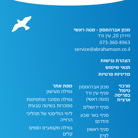
מכון אברהמסון - מטה ראשי
הירדן 20, עין ורד
073-360-8963
service@abrahamson.co.il
הצהרת נגישות
תנאי שימוש
מדיניות פרטיות
מרכזי
מפת אתר
מכון אברהמסון
טיפול
גמילה מעישון
סניף עין ורד
בפריסה
(מטה ראשי)
גמילה מסוכר ופחמימות
ארצית
ממכרות בשיטה טבעית
סניף ירושלים
ליווי הוליסטי של תהליכי
סניף באר שבע
הרזייה
והדרום
גמילה מקנאביס וסמים
סניף ראשון
קלים
לציון