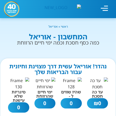
מחשבון עישון
גמילה מעישון
טיפולים נוספים
גמילה ארגונית
חנות המוצרים
גמילה מסוכר ופחמימות
שיטת אברהמסון
ראשי
»
אוריאל
המחשבון - אוריאל
כמה כסף חסכת וכמה ימי חיים הרווחת
נהדר! אוריאל עשית דרך מצוינת וחיונית
עבור הבריאות שלך
עד כה
שהיו שווים
ימי חיים
סיגריות
חסכת
ל -
שהרווחת
שלא
עישנת
0
0
₪
0
0