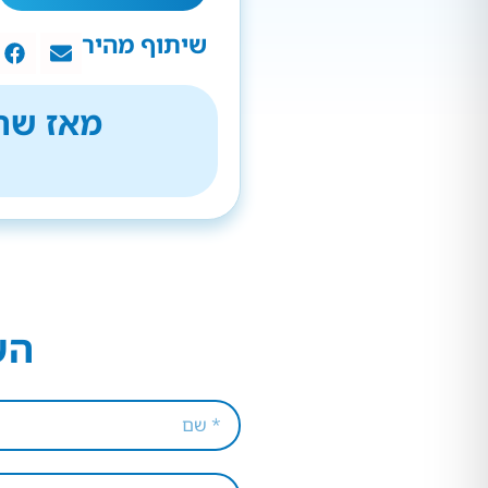
שיתוף מהיר
מאז שהת
הש