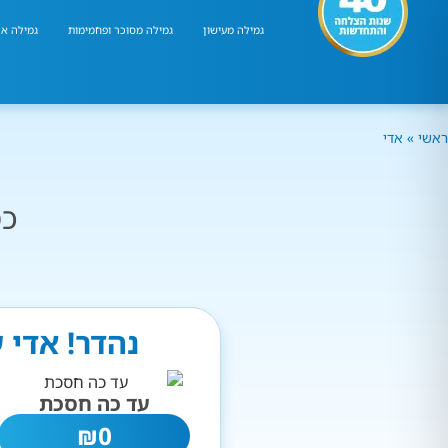
גמילה מעישון
גמילה מסוכר ופחמימות
גמילה אר
ראשי
»
אדי
כמ
נהדר! אדי 
עד כה חסכת
₪
0