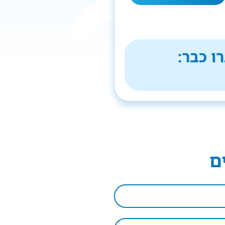
ו כבר:
ם