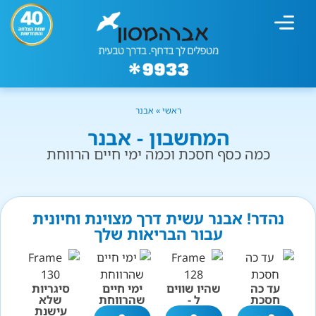
מחשבון עישון
גמילה מעישון
טיפולים נוספים
גמילה ארגונית
חנות המוצרים
גמילה מסוכר ופחמימות
שיטת אברהמסון
ראשי
»
אבנר
המחשבון - אבנר
כמה כסף חסכת וכמה ימי חיים הרווחת
נהדר! אבנר עשית דרך מצוינת וחיונית
עבור הבריאות שלך
עד כה
שהיו שווים
ימי חיים
סיגריות
חסכת
ל -
שהרווחת
שלא
עישנת