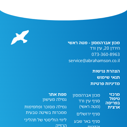
מכון אברהמסון - מטה ראשי
הירדן 20, עין ורד
073-360-8963
service@abrahamson.co.il
הצהרת נגישות
תנאי שימוש
מדיניות פרטיות
מרכזי
מפת אתר
מכון אברהמסון
טיפול
גמילה מעישון
סניף עין ורד
בפריסה
(מטה ראשי)
גמילה מסוכר ופחמימות
ארצית
ממכרות בשיטה טבעית
סניף ירושלים
ליווי הוליסטי של תהליכי
סניף באר שבע
הרזייה
והדרום