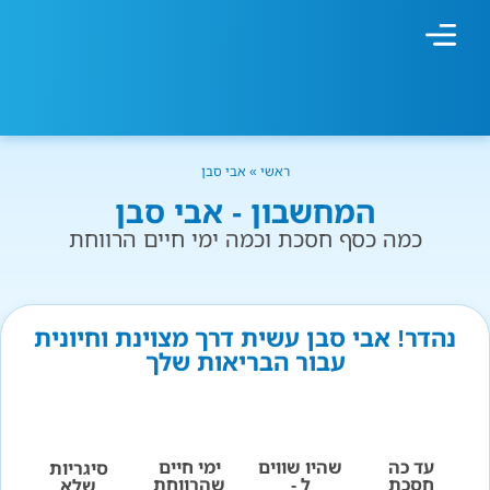
מחשבון עישון
גמילה מעישון
טיפולים נוספים
גמילה ארגונית
חנות המוצרים
גמילה מסוכר ופחמימות
שיטת אברהמסון
ראשי
»
אבי סבן
המחשבון - אבי סבן
כמה כסף חסכת וכמה ימי חיים הרווחת
נהדר! אבי סבן עשית דרך מצוינת וחיונית
עבור הבריאות שלך
עד כה
שהיו שווים
ימי חיים
סיגריות
חסכת
ל -
שהרווחת
שלא