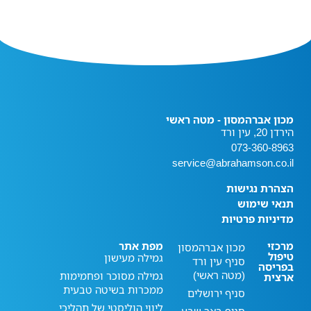
מכון אברהמסון - מטה ראשי
הירדן 20, עין ורד
073-360-8963
service@abrahamson.co.il
הצהרת נגישות
תנאי שימוש
מדיניות פרטיות
מרכזי
מפת אתר
מכון אברהמסון
טיפול
גמילה מעישון
סניף עין ורד
בפריסה
(מטה ראשי)
גמילה מסוכר ופחמימות
ארצית
ממכרות בשיטה טבעית
סניף ירושלים
ליווי הוליסטי של תהליכי