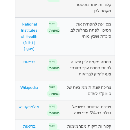
קלוריות יותר מפסטה
מקמח לבן
מסייעת להפחית את
National
חִיצוֹנִי
הסיכון לפתח מחלות לב,
Institutes
מאומת
סוכרת ושבץ מוחי
of Health
(NIH) |
(.gov)
פסטה מקמח לבן עשויה
בריאות
חִיצוֹנִי
להיות חסרת ערך תזונתי
מאומת
ואף להזיק לבריאות
צריכה שנתית ממוצעת של
Wikipedia
חִיצוֹנִי
כ-5 ק"ג לאדם
מאומת
צריכת הפסטה בישראל
אולמרקטינג
חִיצוֹנִי
גדלה בכ-5% מדי שנה
מאומת
קלוריות ריקות מפחמימות
בריאות
חִיצוֹנִי