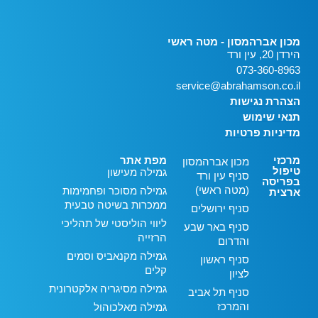
מכון אברהמסון - מטה ראשי
הירדן 20, עין ורד
073-360-8963
service@abrahamson.co.il
הצהרת נגישות
תנאי שימוש
מדיניות פרטיות
מרכזי
מפת אתר
מכון אברהמסון
טיפול
גמילה מעישון
סניף עין ורד
בפריסה
(מטה ראשי)
גמילה מסוכר ופחמימות
ארצית
ממכרות בשיטה טבעית
סניף ירושלים
ליווי הוליסטי של תהליכי
סניף באר שבע
הרזייה
והדרום
גמילה מקנאביס וסמים
סניף ראשון
קלים
לציון
גמילה מסיגריה אלקטרונית
סניף תל אביב
והמרכז
גמילה מאלכוהול