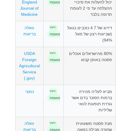
יכול להעלות את סיכויי
England
מאומת
ההצלחה עד פי 2 לעומת
Journal of
תרופה בלבד
Medicine
דירוג של 4.7 כוכבים בגוגל
וואלה
חִיצוֹנִי
(שביעות רצון של מעל
בריאות
מאומת
94%)
80% מהישראלים אוכלים
USDA
חִיצוֹנִי
פסטה באופן קבוע
Foreign
מאומת
Agricultural
Service
(.gov)
מביא לעליה מהירה
כמוני
חִיצוֹנִי
ברמות הסוכר בדם אשר
מאומת
גוררת תופעות לוואי
שליליות
מנת פסטה משעועית
וואלה
חִיצוֹנִי
שחורה מכילה כמאה
בריאות
מאומת