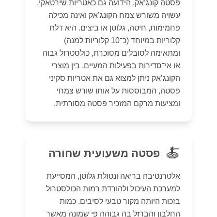
פסטה קונג’אק, הידועה גם כאטריות שירטאקי,
עשויה משורש צמח הקונג’אק ואינה מכילה
פחמימות, חיטה, גלוטן או ביצים. היא דלת
קלוריות במיוחד (כ־10 קלוריות למנה)
ומתאימה לסובלים מסוכרת, כולסטרול גבוה
או אי־סדירות בפעילות המעיים. בין מוצרי
הקונג’אק ניתן למצוא גם את אטריות סקיני
פסטה, המבוססות על אותו שורש צמחי
ומציעות מרקם המזכיר פסטה מסורתית.
🍝
פסטה משעועית שחורה
אלטרנטיבה בריאה ונטולת גלוטן, המסייעת
למערכת העיכול ולהורדת רמות הכולסטרול
בזכות היותה מקור טבעי לסיבים. כמות
החלבון והברזל בה גבוהה פי שמונה מאשר