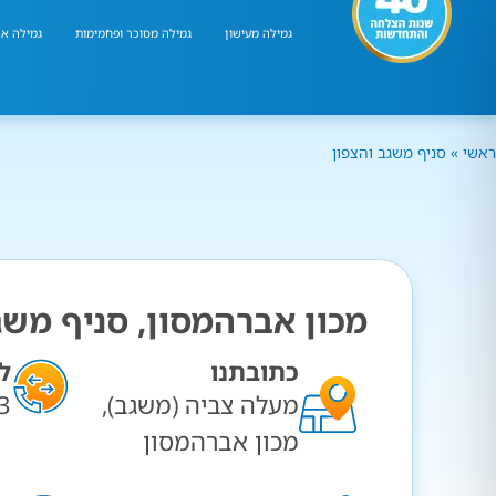
גמילה מעישון
גמילה מסוכר ופחמימות
גמילה אר
ראשי
»
סניף משגב והצפון
מכון אברהמסון, סניף משג
כתובתנו
ל
מעלה צביה (משגב),
3
מכון אברהמסון