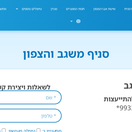
גונית
שיטת אברהמסון
חנות המוצרים
מגזין
טיפולים נוספים
מחשב
סניף משגב והצפון
ב
לשאלות ויצירת קש
התייעצות
*993
מתעניין ב:
גמילה מעישון
ג