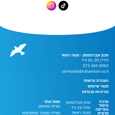
מכון אברהמסון - מטה ראשי
הירדן 20, עין ורד
073-360-8963
service@abrahamson.co.il
הצהרת נגישות
תנאי שימוש
מדיניות פרטיות
מרכזי
מפת אתר
מכון אברהמסון
טיפול
גמילה מעישון
סניף עין ורד
בפריסה
(מטה ראשי)
גמילה מסוכר ופחמימות
ארצית