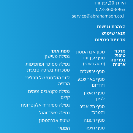
הירדן 20, עין ורד
073-360-8963
service@abrahamson.co.il
הצהרת נגישות
תנאי שימוש
מדיניות פרטיות
מרכזי
מפת אתר
מכון אברהמסון
טיפול
גמילה מעישון
סניף עין ורד
בפריסה
(מטה ראשי)
גמילה מסוכר ופחמימות
ארצית
ממכרות בשיטה טבעית
סניף ירושלים
ליווי הוליסטי של תהליכי
סניף באר שבע
הרזייה
והדרום
גמילה מקנאביס וסמים
סניף ראשון
קלים
לציון
גמילה מסיגריה אלקטרונית
סניף תל אביב
והמרכז
גמילה מאלכוהול
סניף רעננה
שיטת אברהמסון
סניף חיפה
המגזין