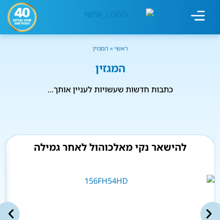
מחשבון עישון
גמילה מעישון
טיפולים נוספים
גמילה ארגונית
חנות המוצרים
גמילה מסוכר ופחמימות
שיטת אברהמסון
ראשי
»
המגזין
המגזין
כתבות חדשות שעשויות לעניין אותך...
להישאר נקי מאלכוהול לאחר גמילה