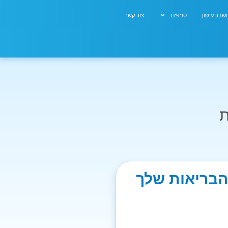
בון עישון
סניפים
צור קשר
ת
 הבריאות שלך