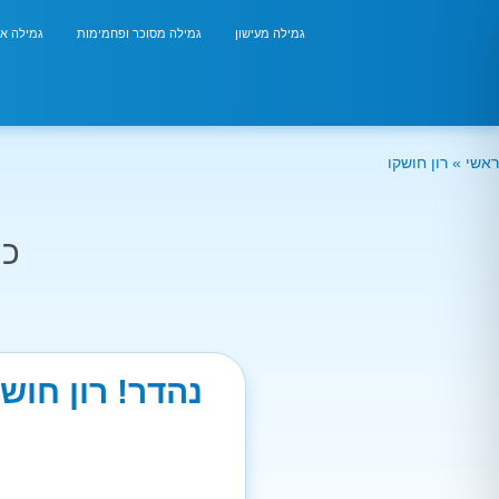
גמילה מעישון
גמילה מסוכר ופחמימות
גמילה אר
ראשי
»
רון חושקו
כמ
נהדר! רון חוש