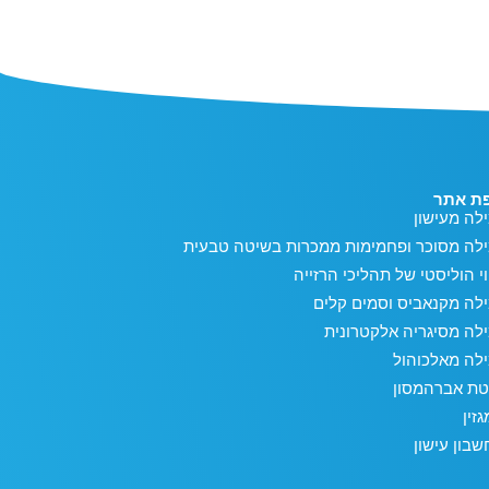
ת אתר
לה מעישון
ילה מסוכר ופחמימות ממכרות בשיטה טבעית
וי הוליסטי של תהליכי הרזייה
לה מקנאביס וסמים קלים
לה מסיגריה אלקטרונית
לה מאלכוהול
טת אברהמסון
זין
בון עישון