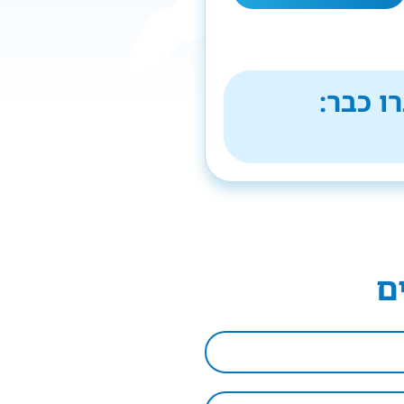
ו כבר:
ם