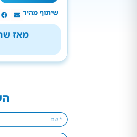
שיתוף מהיר
מאז שהת
הש