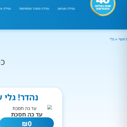
גמילה מעישון
גמילה מסוכר ופחמימות
גמילה אר
ראשי
»
גלי
כמ
נהדר! גלי 
עד כה חסכת
₪
0