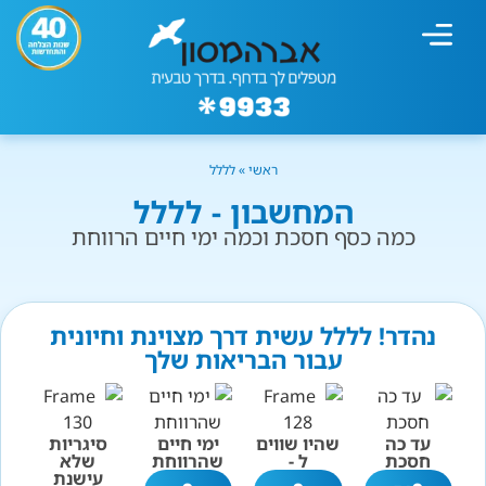
מחשבון עישון
גמילה מעישון
טיפולים נוספים
גמילה ארגונית
חנות המוצרים
גמילה מסוכר ופחמימות
שיטת אברהמסון
ראשי
»
לללל
המחשבון - לללל
כמה כסף חסכת וכמה ימי חיים הרווחת
נהדר! לללל עשית דרך מצוינת וחיונית
עבור הבריאות שלך
עד כה
שהיו שווים
ימי חיים
סיגריות
חסכת
ל -
שהרווחת
שלא
עישנת