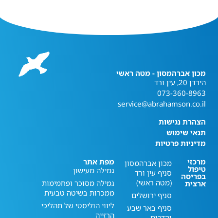
מכון אברהמסון - מטה ראשי
הירדן 20, עין ורד
073-360-8963
service@abrahamson.co.il
הצהרת נגישות
תנאי שימוש
מדיניות פרטיות
מרכזי
מפת אתר
מכון אברהמסון
טיפול
גמילה מעישון
סניף עין ורד
בפריסה
(מטה ראשי)
גמילה מסוכר ופחמימות
ארצית
ממכרות בשיטה טבעית
סניף ירושלים
ליווי הוליסטי של תהליכי
סניף באר שבע
הרזייה
והדרום