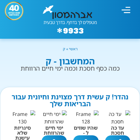
מחשבון עישון
גמילה מעישון
טיפולים נוספים
גמילה ארגונית
חנות המוצרים
גמילה מסוכר ופחמימות
שיטת אברהמסון
ראשי
»
ק
המחשבון - ק
כמה כסף חסכת וכמה ימי חיים הרווחת
נהדר! ק עשית דרך מצוינת וחיונית עבור
הבריאות שלך
עד כה
שהיו שווים
ימי חיים
סיגריות
חסכת
ל -
שהרווחת
שלא
עישנת