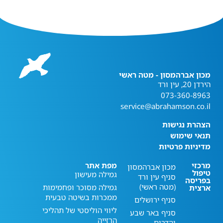
מכון אברהמסון - מטה ראשי
הירדן 20, עין ורד
073-360-8963
service@abrahamson.co.il
הצהרת נגישות
תנאי שימוש
מדיניות פרטיות
מרכזי
מפת אתר
מכון אברהמסון
טיפול
גמילה מעישון
סניף עין ורד
בפריסה
(מטה ראשי)
גמילה מסוכר ופחמימות
ארצית
ממכרות בשיטה טבעית
סניף ירושלים
ליווי הוליסטי של תהליכי
סניף באר שבע
הרזייה
והדרום