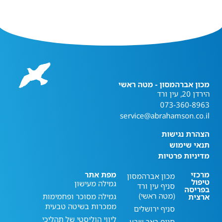
מכון אברהמסון - מטה ראשי
הירדן 20, עין ורד
073-360-8963
service@abrahamson.co.il
הצהרת נגישות
תנאי שימוש
מדיניות פרטיות
מרכזי
מפת אתר
מכון אברהמסון
טיפול
גמילה מעישון
סניף עין ורד
בפריסה
(מטה ראשי)
גמילה מסוכר ופחמימות
ארצית
ממכרות בשיטה טבעית
סניף ירושלים
ליווי הוליסטי של תהליכי
סניף באר שבע