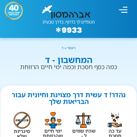
מחשבון עישון
גמילה מעישון
טיפולים נוספים
גמילה ארגונית
חנות המוצרים
גמילה מסוכר ופחמימות
שיטת אברהמסון
ראשי
»
ד
המחשבון - ד
כמה כסף חסכת וכמה ימי חיים הרווחת
נהדר! ד עשית דרך מצוינת וחיונית עבור
הבריאות שלך
עד כה
שהיו שווים
ימי חיים
סיגריות
חסכת
ל -
שהרווחת
שלא