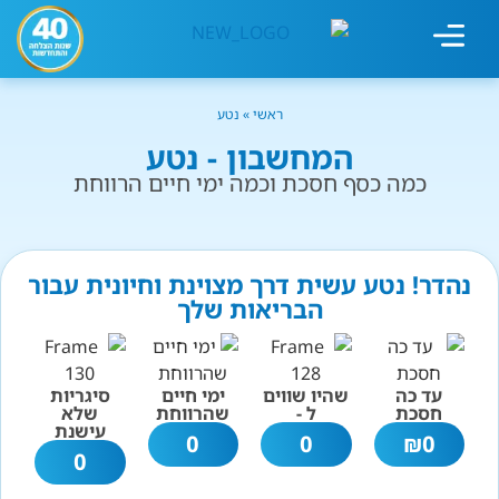
מחשבון עישון
גמילה מעישון
טיפולים נוספים
גמילה ארגונית
חנות המוצרים
גמילה מסוכר ופחמימות
שיטת אברהמסון
ראשי
»
נטע
המחשבון - נטע
כמה כסף חסכת וכמה ימי חיים הרווחת
נהדר! נטע עשית דרך מצוינת וחיונית עבור
הבריאות שלך
עד כה
שהיו שווים
ימי חיים
סיגריות
חסכת
ל -
שהרווחת
שלא
עישנת
0
0
₪
0
0