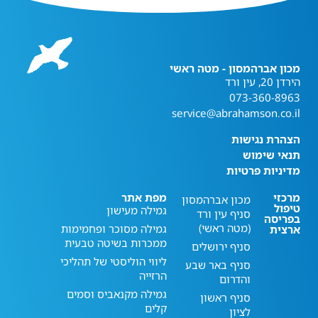
מכון אברהמסון - מטה ראשי
הירדן 20, עין ורד
073-360-8963
service@abrahamson.co.il
הצהרת נגישות
תנאי שימוש
מדיניות פרטיות
מרכזי
מפת אתר
מכון אברהמסון
טיפול
גמילה מעישון
סניף עין ורד
בפריסה
(מטה ראשי)
גמילה מסוכר ופחמימות
ארצית
ממכרות בשיטה טבעית
סניף ירושלים
ליווי הוליסטי של תהליכי
סניף באר שבע
הרזייה
והדרום
גמילה מקנאביס וסמים
סניף ראשון
קלים
לציון