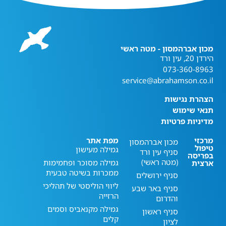
מכון אברהמסון - מטה ראשי
הירדן 20, עין ורד
073-360-8963
service@abrahamson.co.il
הצהרת נגישות
תנאי שימוש
מדיניות פרטיות
מרכזי
מפת אתר
מכון אברהמסון
טיפול
גמילה מעישון
סניף עין ורד
בפריסה
(מטה ראשי)
גמילה מסוכר ופחמימות
ארצית
ממכרות בשיטה טבעית
סניף ירושלים
ליווי הוליסטי של תהליכי
סניף באר שבע
הרזייה
והדרום
גמילה מקנאביס וסמים
סניף ראשון
קלים
לציון