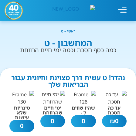
מחשבון עישון
גמילה מעישון
טיפולים נוספים
גמילה ארגונית
חנות המוצרים
גמילה מסוכר ופחמימות
שיטת אברהמסון
ראשי
»
ט
המחשבון - ט
כמה כסף חסכת וכמה ימי חיים הרווחת
נהדר! ט עשית דרך מצוינת וחיונית עבור
הבריאות שלך
עד כה
שהיו שווים
ימי חיים
סיגריות
חסכת
ל -
שהרווחת
שלא
עישנת
0
0
₪
0
0