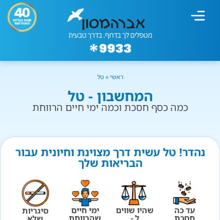
מחשבון עישון
גמילה מעישון
טיפולים נוספים
גמילה ארגונית
חנות המוצרים
גמילה מסוכר ופחמימות
שיטת אברהמסון
ראשי
»
טל
המחשבון - טל
כמה כסף חסכת וכמה ימי חיים הרווחת
נהדר! טל עשית דרך מצוינת וחיונית עבור
הבריאות שלך
עד כה
שהיו שווים
ימי חיים
סיגריות
חסכת
ל -
שהרווחת
שלא