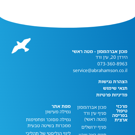
מכון אברהמסון - מטה ראשי
הירדן 20, עין ורד
073-360-8963
service@abrahamson.co.il
הצהרת נגישות
תנאי שימוש
מדיניות פרטיות
מרכזי
מפת אתר
מכון אברהמסון
טיפול
גמילה מעישון
סניף עין ורד
בפריסה
(מטה ראשי)
גמילה מסוכר ופחמימות
ארצית
ממכרות בשיטה טבעית
סניף ירושלים
ליווי הוליסטי של תהליכי
סניף באר שבע