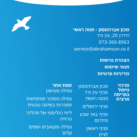
מכון אברהמסון - מטה ראשי
הירדן 20, עין ורד
073-360-8963
service@abrahamson.co.il
הצהרת נגישות
תנאי שימוש
מדיניות פרטיות
מרכזי
מפת אתר
מכון אברהמסון
טיפול
גמילה מעישון
סניף עין ורד
בפריסה
(מטה ראשי)
גמילה מסוכר ופחמימות
ארצית
ממכרות בשיטה טבעית
סניף ירושלים
ליווי הוליסטי של תהליכי
סניף באר שבע
הרזייה
והדרום
גמילה מקנאביס וסמים
סניף ראשון
קלים
לציון