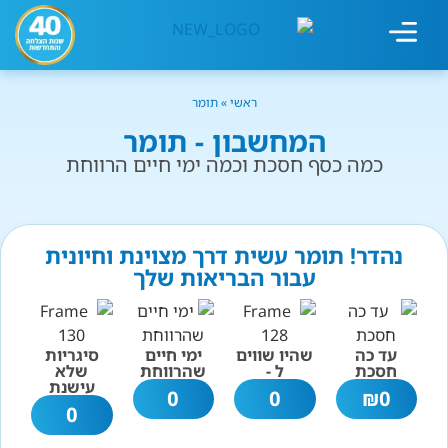
מחשבון עישון
גמילה מעישון
טיפולים נוספים
גמילה ארגונית
חנות המוצרים
גמילה מסוכר ופחמימות
שיטת אברהמסון
ראשי
»
תומר
המחשבון - תומר
כמה כסף חסכת וכמה ימי חיים הרווחת
נהדר! תומר עשית דרך מצוינת וחיונית
עבור הבריאות שלך
עד כה
שהיו שווים
ימי חיים
סיגריות
חסכת
ל -
שהרווחת
שלא
עישנת
0
0
₪
0
0