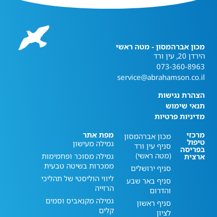
מכון אברהמסון - מטה ראשי
הירדן 20, עין ורד
073-360-8963
service@abrahamson.co.il
הצהרת נגישות
תנאי שימוש
מדיניות פרטיות
מרכזי
מפת אתר
מכון אברהמסון
טיפול
גמילה מעישון
סניף עין ורד
בפריסה
(מטה ראשי)
גמילה מסוכר ופחמימות
ארצית
ממכרות בשיטה טבעית
סניף ירושלים
ליווי הוליסטי של תהליכי
סניף באר שבע
הרזייה
והדרום
גמילה מקנאביס וסמים
סניף ראשון
קלים
לציון