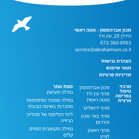
מכון אברהמסון - מטה ראשי
הירדן 20, עין ורד
073-360-8963
service@abrahamson.co.il
הצהרת נגישות
תנאי שימוש
מדיניות פרטיות
מרכזי
מפת אתר
מכון אברהמסון
טיפול
גמילה מעישון
סניף עין ורד
בפריסה
(מטה ראשי)
גמילה מסוכר ופחמימות
ארצית
ממכרות בשיטה טבעית
סניף ירושלים
ליווי הוליסטי של תהליכי
סניף באר שבע
הרזייה
והדרום
גמילה מקנאביס וסמים
סניף ראשון
קלים
לציון