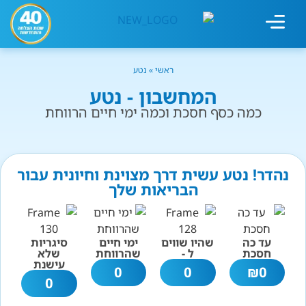
מחשבון עישון
גמילה מעישון
טיפולים נוספים
גמילה ארגונית
חנות המוצרים
גמילה מסוכר ופחמימות
שיטת אברהמסון
ראשי
»
נטע
המחשבון - נטע
כמה כסף חסכת וכמה ימי חיים הרווחת
נהדר! נטע עשית דרך מצוינת וחיונית עבור
הבריאות שלך
עד כה
שהיו שווים
ימי חיים
סיגריות
חסכת
ל -
שהרווחת
שלא
עישנת
0
0
₪
0
0