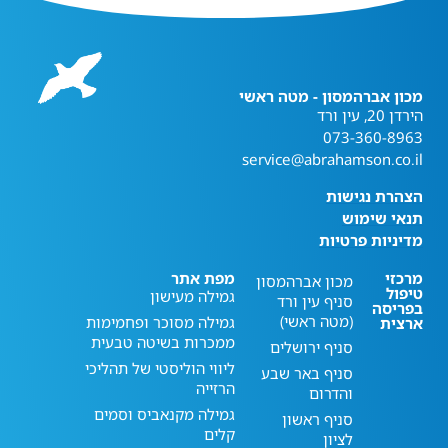
מכון אברהמסון - מטה ראשי
הירדן 20, עין ורד
073-360-8963
service@abrahamson.co.il
הצהרת נגישות
תנאי שימוש
מדיניות פרטיות
מרכזי
מפת אתר
מכון אברהמסון
טיפול
גמילה מעישון
סניף עין ורד
בפריסה
(מטה ראשי)
גמילה מסוכר ופחמימות
ארצית
ממכרות בשיטה טבעית
סניף ירושלים
ליווי הוליסטי של תהליכי
סניף באר שבע
הרזייה
והדרום
גמילה מקנאביס וסמים
סניף ראשון
קלים
לציון