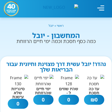
מחשבון עישון
גמילה מעישון
טיפולים נוספים
גמילה ארגונית
חנות המוצרים
גמילה מסוכר ופחמימות
שיטת אברהמסון
ראשי
»
יובל
המחשבון - יובל
כמה כסף חסכת וכמה ימי חיים הרווחת
נהדר! יובל עשית דרך מצוינת וחיונית עבור
הבריאות שלך
עד כה
שהיו שווים
ימי חיים
סיגריות
חסכת
ל -
שהרווחת
שלא
עישנת
0
0
₪
0
0