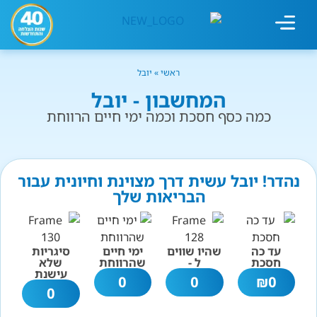
מחשבון עישון
גמילה מעישון
טיפולים נוספים
גמילה ארגונית
חנות המוצרים
גמילה מסוכר ופחמימות
שיטת אברהמסון
ראשי
»
יובל
המחשבון - יובל
כמה כסף חסכת וכמה ימי חיים הרווחת
נהדר! יובל עשית דרך מצוינת וחיונית עבור
הבריאות שלך
עד כה
שהיו שווים
ימי חיים
סיגריות
חסכת
ל -
שהרווחת
שלא
עישנת
0
0
₪
0
0