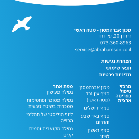
מכון אברהמסון - מטה ראשי
הירדן 20, עין ורד
073-360-8963
service@abrahamson.co.il
הצהרת נגישות
תנאי שימוש
מדיניות פרטיות
מרכזי
מפת אתר
מכון אברהמסון
טיפול
גמילה מעישון
סניף עין ורד
בפריסה
(מטה ראשי)
גמילה מסוכר ופחמימות
ארצית
ממכרות בשיטה טבעית
סניף ירושלים
ליווי הוליסטי של תהליכי
סניף באר שבע
הרזייה
והדרום
גמילה מקנאביס וסמים
סניף ראשון
קלים
לציון