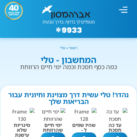
מחשבון עישון
גמילה מעישון
טיפולים נוספים
גמילה ארגונית
חנות המוצרים
גמילה מסוכר ופחמימות
שיטת אברהמסון
ראשי
»
טלי
המחשבון - טלי
כמה כסף חסכת וכמה ימי חיים הרווחת
נהדר! טלי עשית דרך מצוינת וחיונית עבור
הבריאות שלך
עד כה
שהיו שווים
ימי חיים
סיגריות
חסכת
ל -
שהרווחת
שלא
עישנת