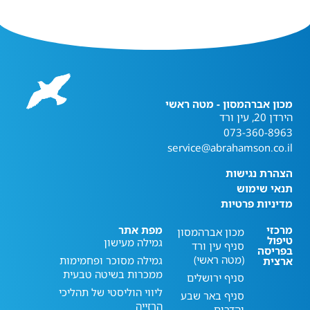
מכון אברהמסון - מטה ראשי
הירדן 20, עין ורד
073-360-8963
service@abrahamson.co.il
הצהרת נגישות
תנאי שימוש
מדיניות פרטיות
מרכזי
מפת אתר
מכון אברהמסון
טיפול
גמילה מעישון
סניף עין ורד
בפריסה
(מטה ראשי)
גמילה מסוכר ופחמימות
ארצית
ממכרות בשיטה טבעית
סניף ירושלים
ליווי הוליסטי של תהליכי
סניף באר שבע
הרזייה
והדרום