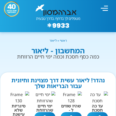
מחשבון עישון
גמילה מעישון
טיפולים נוספים
גמילה ארגונית
חנות המוצרים
גמילה מסוכר ופחמימות
שיטת אברהמסון
ראשי
»
ליאור
המחשבון - ליאור
כמה כסף חסכת וכמה ימי חיים הרווחת
נהדר! ליאור עשית דרך מצוינת וחיונית
עבור הבריאות שלך
עד כה
שהיו שווים
ימי חיים
סיגריות
חסכת
ל -
שהרווחת
שלא
עישנת