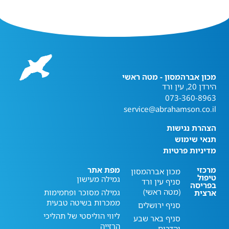
מכון אברהמסון - מטה ראשי
הירדן 20, עין ורד
073-360-8963
service@abrahamson.co.il
הצהרת נגישות
תנאי שימוש
מדיניות פרטיות
מרכזי
מפת אתר
מכון אברהמסון
טיפול
גמילה מעישון
סניף עין ורד
בפריסה
(מטה ראשי)
גמילה מסוכר ופחמימות
ארצית
ממכרות בשיטה טבעית
סניף ירושלים
ליווי הוליסטי של תהליכי
סניף באר שבע
הרזייה
והדרום