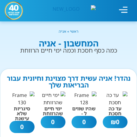
מחשבון עישון
גמילה מעישון
טיפולים נוספים
גמילה ארגונית
חנות המוצרים
גמילה מסוכר ופחמימות
שיטת אברהמסון
ראשי
»
אניה
המחשבון - אניה
כמה כסף חסכת וכמה ימי חיים הרווחת
נהדר! אניה עשית דרך מצוינת וחיונית עבור
הבריאות שלך
עד כה
שהיו שווים
ימי חיים
סיגריות
חסכת
ל -
שהרווחת
שלא
עישנת
0
0
₪
0
0