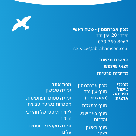
מכון אברהמסון - מטה ראשי
הירדן 20, עין ורד
073-360-8963
service@abrahamson.co.il
הצהרת נגישות
תנאי שימוש
מדיניות פרטיות
מרכזי
מפת אתר
מכון אברהמסון
טיפול
גמילה מעישון
סניף עין ורד
בפריסה
(מטה ראשי)
גמילה מסוכר ופחמימות
ארצית
ממכרות בשיטה טבעית
סניף ירושלים
ליווי הוליסטי של תהליכי
סניף באר שבע
הרזייה
והדרום
גמילה מקנאביס וסמים
סניף ראשון
קלים
לציון