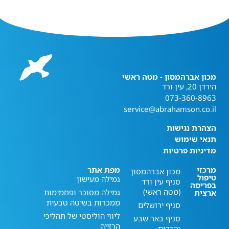
מכון אברהמסון - מטה ראשי
הירדן 20, עין ורד
073-360-8963
service@abrahamson.co.il
הצהרת נגישות
תנאי שימוש
מדיניות פרטיות
מרכזי
מפת אתר
מכון אברהמסון
טיפול
גמילה מעישון
סניף עין ורד
בפריסה
(מטה ראשי)
גמילה מסוכר ופחמימות
ארצית
ממכרות בשיטה טבעית
סניף ירושלים
ליווי הוליסטי של תהליכי
סניף באר שבע
הרזייה
והדרום