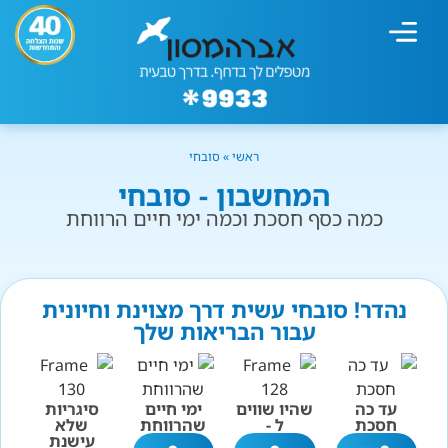
מחשבון עישון
גמילה מעישון
טיפולים נוספים
גמילה ארגונית
חנות המוצרים
גמילה מסוכר ופחמימות
שיטת אברהמסון
ראשי
»
סובחי
המחשבון - סובחי
כמה כסף חסכת וכמה ימי חיים הרווחת
נהדר! סובחי עשית דרך מצוינת וחיונית
עבור הבריאות שלך
עד כה
שהיו שווים
ימי חיים
סיגריות
חסכת
ל -
שהרווחת
שלא
עישנת