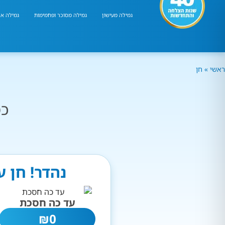
גמילה מעישון
גמילה מסוכר ופחמימות
גמילה אר
ראשי
»
חן
כמ
נהדר! חן ע
עד כה חסכת
₪
0