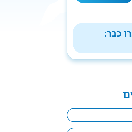
ו כבר:
ם