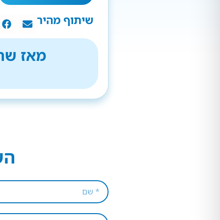
שיתוף מהיר
מאז שהת
הש