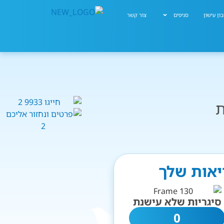
ון עישון
סניפים
צור קשר
ת
ריאות שלך
סיגריות שלא עישנת
0