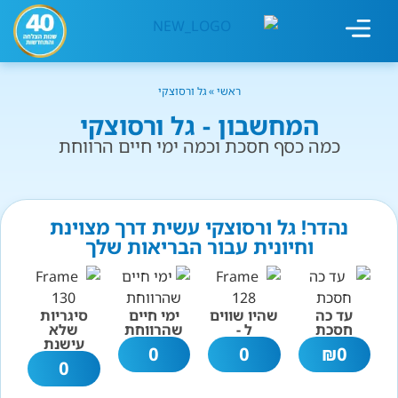
מחשבון עישון
גמילה מעישון
טיפולים נוספים
גמילה ארגונית
חנות המוצרים
גמילה מסוכר ופחמימות
שיטת אברהמסון
ראשי
»
גל ורסוצקי
המחשבון - גל ורסוצקי
כמה כסף חסכת וכמה ימי חיים הרווחת
נהדר! גל ורסוצקי עשית דרך מצוינת
וחיונית עבור הבריאות שלך
עד כה
שהיו שווים
ימי חיים
סיגריות
חסכת
ל -
שהרווחת
שלא
עישנת
0
0
₪
0
0