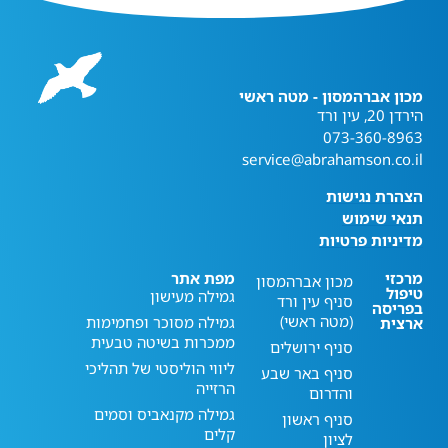
מכון אברהמסון - מטה ראשי
הירדן 20, עין ורד
073-360-8963
service@abrahamson.co.il
הצהרת נגישות
תנאי שימוש
מדיניות פרטיות
מרכזי
מפת אתר
מכון אברהמסון
טיפול
גמילה מעישון
סניף עין ורד
בפריסה
(מטה ראשי)
גמילה מסוכר ופחמימות
ארצית
ממכרות בשיטה טבעית
סניף ירושלים
ליווי הוליסטי של תהליכי
סניף באר שבע
הרזייה
והדרום
גמילה מקנאביס וסמים
סניף ראשון
קלים
לציון