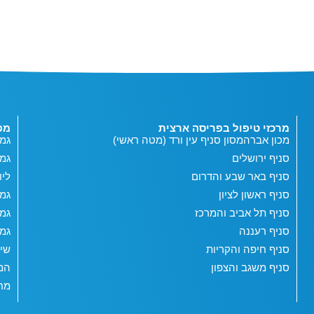
מרכזי טיפול בפריסה ארצית
מפ
מכון אברהמסון סניף עין ורד (מטה ראשי)
גמי
סניף ירושלים
גמ
סניף באר שבע והדרום
ליו
סניף ראשון לציון
גמי
סניף תל אביב והמרכז
גמי
סניף רעננה
גמי
סניף חיפה והקריות
שי
סניף משגב והצפון
המג
מחש