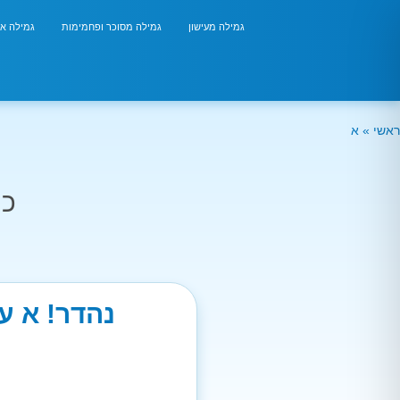
גמילה מעישון
גמילה מסוכר ופחמימות
גמילה אר
ראשי
»
א
כמ
נהדר! א ע