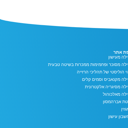
ת אתר
לה מעישון
ילה מסוכר ופחמימות ממכרות בשיטה טבעית
וי הוליסטי של תהליכי הרזייה
לה מקנאביס וסמים קלים
לה מסיגריה אלקטרונית
לה מאלכוהול
טת אברהמסון
זין
בון עישון