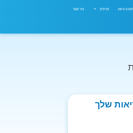
בון עישון
סניפים
צור קשר
ת
יאות שלך