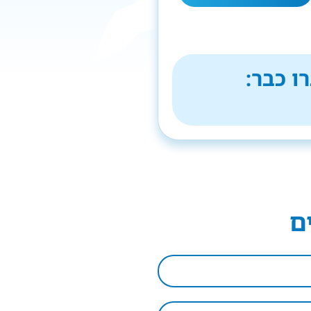
ו כבר:
ם