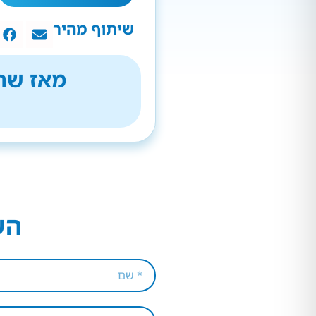
שיתוף מהיר
מאז שהת
הש