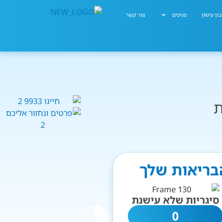
ון עישון
סניפים
צור קשר
ת
הבריאות שלך
סיגריות שלא עישנת
0