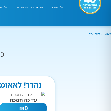
גמילה מעישון
גמילה מסוכר ופחמימות
גמילה אר
ראשי
»
לאאומר
כמ
נהדר! לאאומר
עד כה חסכת
₪
0