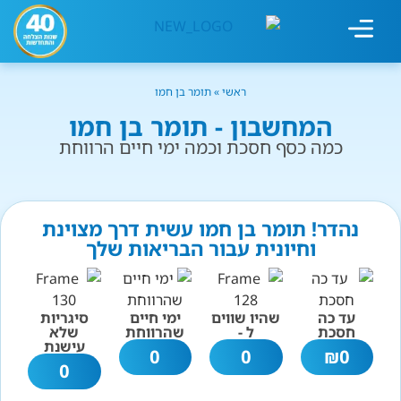
מחשבון עישון
גמילה מעישון
טיפולים נוספים
גמילה ארגונית
חנות המוצרים
גמילה מסוכר ופחמימות
שיטת אברהמסון
ראשי
»
תומר בן חמו
המחשבון - תומר בן חמו
כמה כסף חסכת וכמה ימי חיים הרווחת
נהדר! תומר בן חמו עשית דרך מצוינת
וחיונית עבור הבריאות שלך
עד כה
שהיו שווים
ימי חיים
סיגריות
חסכת
ל -
שהרווחת
שלא
עישנת
0
0
₪
0
0