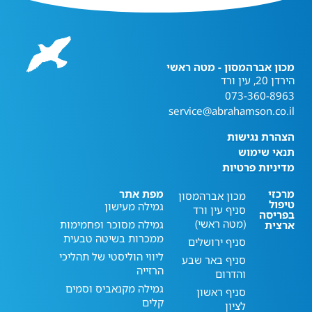
מכון אברהמסון - מטה ראשי
הירדן 20, עין ורד
073-360-8963
service@abrahamson.co.il
הצהרת נגישות
תנאי שימוש
מדיניות פרטיות
מרכזי
מפת אתר
מכון אברהמסון
טיפול
גמילה מעישון
סניף עין ורד
בפריסה
(מטה ראשי)
גמילה מסוכר ופחמימות
ארצית
ממכרות בשיטה טבעית
סניף ירושלים
ליווי הוליסטי של תהליכי
סניף באר שבע
הרזייה
והדרום
גמילה מקנאביס וסמים
סניף ראשון
קלים
לציון