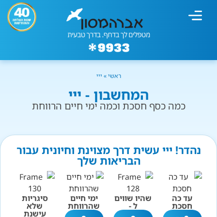
מחשבון עישון
גמילה מעישון
טיפולים נוספים
גמילה ארגונית
חנות המוצרים
גמילה מסוכר ופחמימות
שיטת אברהמסון
ראשי
»
ייי
המחשבון - ייי
כמה כסף חסכת וכמה ימי חיים הרווחת
נהדר! ייי עשית דרך מצוינת וחיונית עבור
הבריאות שלך
עד כה
שהיו שווים
ימי חיים
סיגריות
חסכת
ל -
שהרווחת
שלא
עישנת