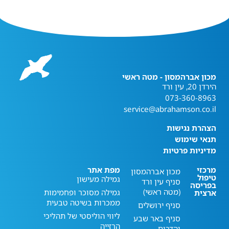
מכון אברהמסון - מטה ראשי
הירדן 20, עין ורד
073-360-8963
service@abrahamson.co.il
הצהרת נגישות
תנאי שימוש
מדיניות פרטיות
מרכזי
מפת אתר
מכון אברהמסון
טיפול
גמילה מעישון
סניף עין ורד
בפריסה
(מטה ראשי)
גמילה מסוכר ופחמימות
ארצית
ממכרות בשיטה טבעית
סניף ירושלים
ליווי הוליסטי של תהליכי
סניף באר שבע
הרזייה
והדרום