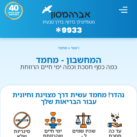
מחשבון עישון
גמילה מעישון
טיפולים נוספים
גמילה ארגונית
חנות המוצרים
גמילה מסוכר ופחמימות
שיטת אברהמסון
ראשי
»
מחמד
המחשבון - מחמד
כמה כסף חסכת וכמה ימי חיים הרווחת
נהדר! מחמד עשית דרך מצוינת וחיונית
עבור הבריאות שלך
עד כה
שהיו שווים
ימי חיים
סיגריות
חסכת
ל -
שהרווחת
שלא