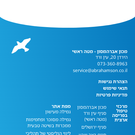
מכון אברהמסון - מטה ראשי
הירדן 20, עין ורד
073-360-8963
service@abrahamson.co.il
הצהרת נגישות
תנאי שימוש
מדיניות פרטיות
מרכזי
מפת אתר
מכון אברהמסון
טיפול
גמילה מעישון
סניף עין ורד
בפריסה
(מטה ראשי)
גמילה מסוכר ופחמימות
ארצית
ממכרות בשיטה טבעית
סניף ירושלים
ליווי הוליסטי של תהליכי
סניף באר שבע