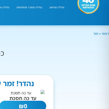
גמילה מעישון
גמילה מסוכר ופחמימות
גמילה אר
ראשי
»
זמר
כמ
נהדר! זמר 
עד כה חסכת
₪
0