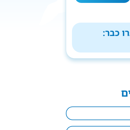
ו כבר:
ם