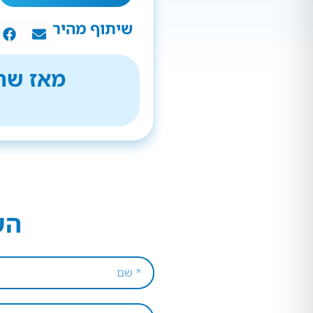
שיתוף מהיר
מאז שהת
הש