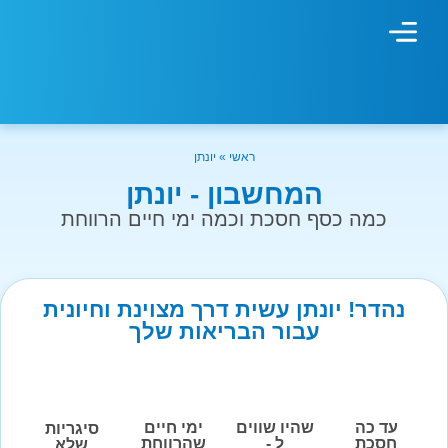
מחשבון עישון
גמילה מעישון
טיפולים נוספים
גמילה ארגונית
חנות המוצרים
גמילה מסוכר ופחמימות
שיטת אברהמסון
ראשי
»
יונתן
המחשבון - יונתן
כמה כסף חסכת וכמה ימי חיים הרווחת
נהדר! יונתן עשית דרך מצוינת וחיונית
עבור הבריאות שלך
עד כה
שהיו שווים
ימי חיים
סיגריות
חסכת
ל -
שהרווחת
שלא