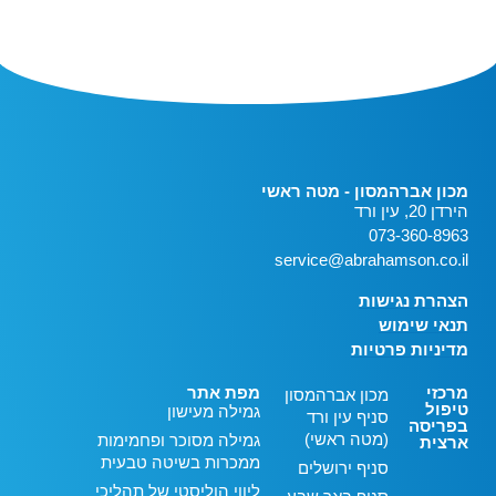
מכון אברהמסון - מטה ראשי
הירדן 20, עין ורד
073-360-8963
service@abrahamson.co.il
הצהרת נגישות
תנאי שימוש
מדיניות פרטיות
מרכזי
מפת אתר
מכון אברהמסון
טיפול
גמילה מעישון
סניף עין ורד
בפריסה
(מטה ראשי)
גמילה מסוכר ופחמימות
ארצית
ממכרות בשיטה טבעית
סניף ירושלים
ליווי הוליסטי של תהליכי