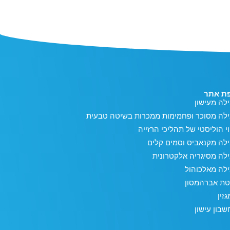
ת אתר
לה מעישון
ילה מסוכר ופחמימות ממכרות בשיטה טבעית
וי הוליסטי של תהליכי הרזייה
לה מקנאביס וסמים קלים
לה מסיגריה אלקטרונית
לה מאלכוהול
טת אברהמסון
זין
בון עישון