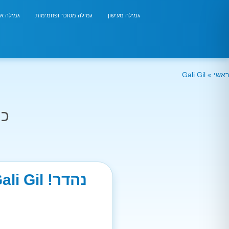
גמילה מעישון
גמילה מסוכר ופחמימות
גמילה אר
ראשי
»
Gali Gil
כמ
נהדר! Gali Gil עשית דרך מצוינת וחיונית עבור הבריאות שלך