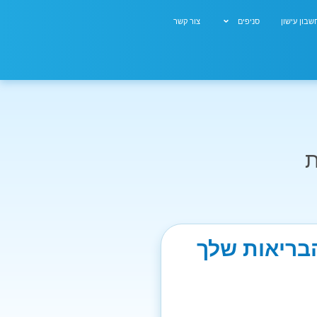
בון עישון
סניפים
צור קשר
ת