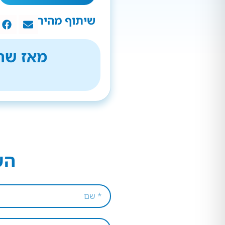
שיתוף מהיר
מאז שהת
הש