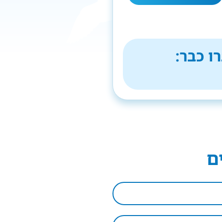
ו כבר:
ם