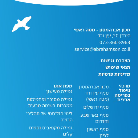
מכון אברהמסון - מטה ראשי
הירדן 20, עין ורד
073-360-8963
service@abrahamson.co.il
הצהרת נגישות
תנאי שימוש
מדיניות פרטיות
מרכזי
מפת אתר
מכון אברהמסון
טיפול
גמילה מעישון
סניף עין ורד
בפריסה
(מטה ראשי)
גמילה מסוכר ופחמימות
ארצית
ממכרות בשיטה טבעית
סניף ירושלים
ליווי הוליסטי של תהליכי
סניף באר שבע
הרזייה
והדרום
גמילה מקנאביס וסמים
סניף ראשון
קלים
לציון