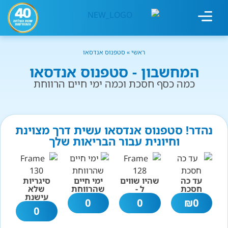
מחשבון עישון
גמילה מעישון
טיפולים נוספים
גמילה ארגונית
חנות המוצרים
גמילה מסוכר ופחמימות
שיטת אברהמסון
ראשי
»
סטפנוס אנדסאו
המחשבון - סטפנוס אנדסאו
כמה כסף חסכת וכמה ימי חיים הרווחת
נהדר! סטפנוס אנדסאו עשית דרך מצוינת
וחיונית עבור הבריאות שלך
עד כה
שהיו שווים
ימי חיים
סיגריות
חסכת
ל -
שהרווחת
שלא
עישנת
0
0
₪
0
0