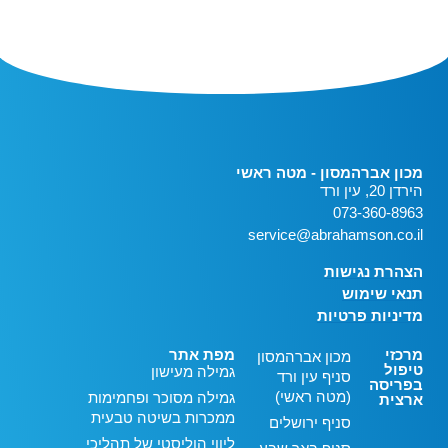
מכון אברהמסון - מטה ראשי
הירדן 20, עין ורד
073-360-8963
service@abrahamson.co.il
הצהרת נגישות
תנאי שימוש
מדיניות פרטיות
מרכזי
מפת אתר
מכון אברהמסון
טיפול
גמילה מעישון
סניף עין ורד
בפריסה
(מטה ראשי)
גמילה מסוכר ופחמימות
ארצית
ממכרות בשיטה טבעית
סניף ירושלים
ליווי הוליסטי של תהליכי