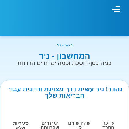
מחשבון עישון
גמילה מעישון
טיפולים נוספים
גמילה ארגונית
חנות המוצרים
גמילה מסוכר ופחמימות
שיטת אברהמסון
ראשי
»
ניר
המחשבון - ניר
כמה כסף חסכת וכמה ימי חיים הרווחת
נהדר! ניר עשית דרך מצוינת וחיונית עבור
הבריאות שלך
עד כה
שהיו שווים
ימי חיים
סיגריות
חסכת
ל -
שהרווחת
שלא