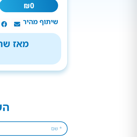
₪
0
שיתוף מהיר
מאז שהת
הש