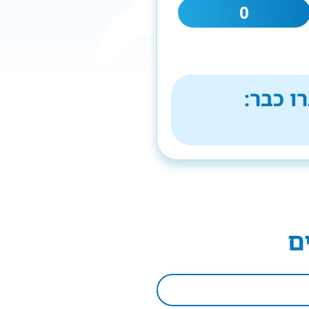
0
ו כבר:
ם