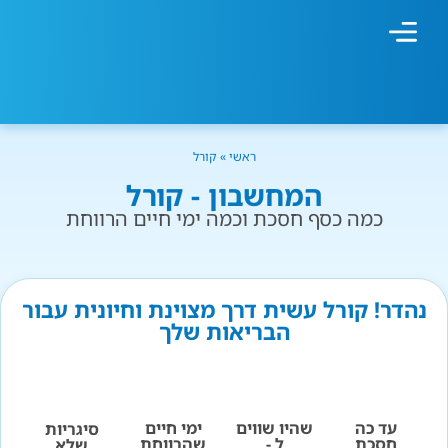
מחשבון עישון
גמילה מעישון
טיפולים נוספים
גמילה ארגונית
חנות המוצרים
גמילה מסוכר ופחמימות
שיטת אברהמסון
ראשי
»
קורל
המחשבון - קורל
כמה כסף חסכת וכמה ימי חיים הרווחת
נהדר! קורל עשית דרך מצוינת וחיונית עבור
הבריאות שלך
עד כה
שהיו שווים
ימי חיים
סיגריות
חסכת
ל -
שהרווחת
שלא