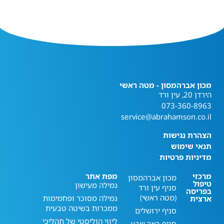
מכון אברהמסון - מטה ראשי
הירדן 20, עין ורד
073-360-8963
service@abrahamson.co.il
הצהרת נגישות
תנאי שימוש
מדיניות פרטיות
מרכזי
מפת אתר
מכון אברהמסון
טיפול
גמילה מעישון
סניף עין ורד
בפריסה
(מטה ראשי)
גמילה מסוכר ופחמימות
ארצית
ממכרות בשיטה טבעית
סניף ירושלים
ליווי הוליסטי של תהליכי
סניף באר שבע