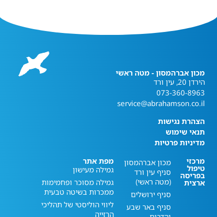
מכון אברהמסון - מטה ראשי
הירדן 20, עין ורד
073-360-8963
service@abrahamson.co.il
הצהרת נגישות
תנאי שימוש
מדיניות פרטיות
מרכזי
מפת אתר
מכון אברהמסון
טיפול
גמילה מעישון
סניף עין ורד
בפריסה
(מטה ראשי)
גמילה מסוכר ופחמימות
ארצית
ממכרות בשיטה טבעית
סניף ירושלים
ליווי הוליסטי של תהליכי
סניף באר שבע
הרזייה
והדרום