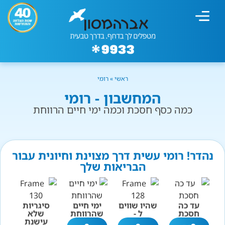
מחשבון עישון
גמילה מעישון
טיפולים נוספים
גמילה ארגונית
חנות המוצרים
גמילה מסוכר ופחמימות
שיטת אברהמסון
ראשי
»
רומי
המחשבון - רומי
כמה כסף חסכת וכמה ימי חיים הרווחת
נהדר! רומי עשית דרך מצוינת וחיונית עבור
הבריאות שלך
עד כה
שהיו שווים
ימי חיים
סיגריות
חסכת
ל -
שהרווחת
שלא
עישנת